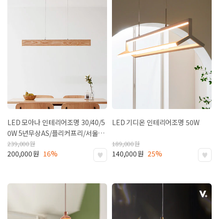
LED 모아나 인테리어조명 30/40/5
LED 기디온 인테리어조명 50W
0W
5년무상AS/플리커프리/서울반
도체LED
239,000
원
189,000
원
200,000
원
16%
140,000
원
25%