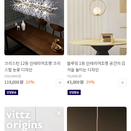
크리스틴 12등 인테리어조명
크리
블루밍 1등 인테리어조명
공간의 감
스탈 눈꽃 디자인
각을 높이는 디자인
150,000
원
70,800
원
119,000
원
20%
43,000
원
39%