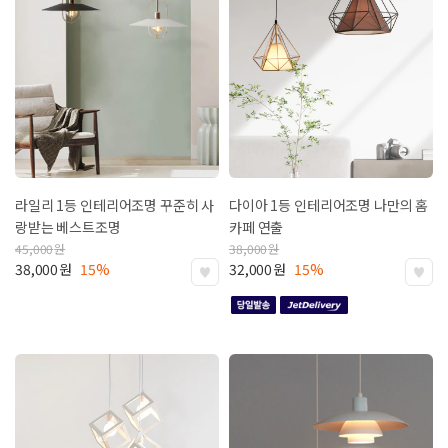
라일리 1등 인테리어조명
꾸준히 사
다이아 1등 인테리어조명
나만의 홈
랑받는 베스트조명
카페 연출
45,000
원
38,000
원
38,000
원
15%
32,000
원
15%