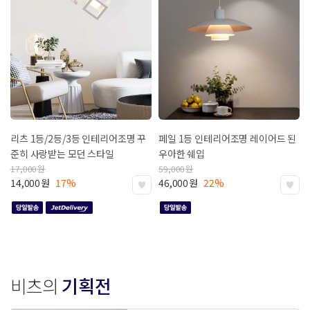
리츠 1등/2등/3등 인테리어조명
꾸
페일 1등 인테리어조명
레이어드 된
준히 사랑받는 모던 스타일
우아한 쉐입
17,000
원
59,000
원
14,000
원
17%
46,000
원
22%
비츠의
기획전