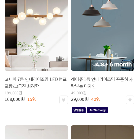
코니아 7등 인테리어조명
LED 램프
레이쥬 1등 인테리어조명
꾸준히 사
포함/고급진 화려함
랑받는 디자인
199,000
원
49,000
원
168,000
원
15%
29,000
원
40%