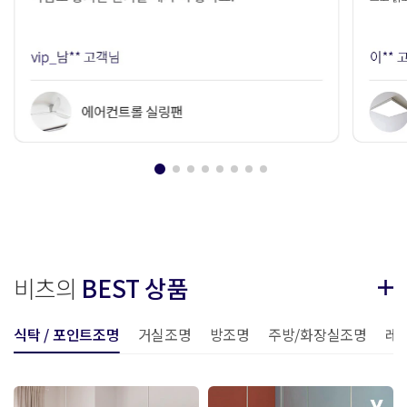
비츠의
BEST 상품
식탁 / 포인트조명
거실조명
방조명
주방/화장실조명
레