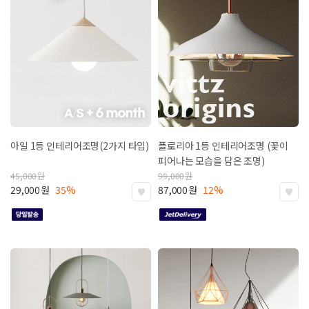
아일 1등 인테리어조명(2가지 타입)
플로리아 1등 인테리어조명
(꽃이
피어나는 모습을 담은 조명)
45,000
원
99,000
원
29,000
원
35%
87,000
원
12%