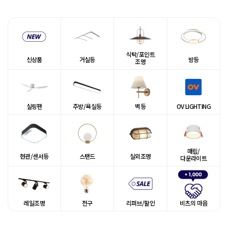
식탁/포인트
신상품
거실등
방등
조명
실링팬
주방/욕실등
벽등
OV LIGHTING
매립/
현관/센서등
스탠드
실외조명
다운라이트
레일조명
전구
리퍼브/할인
비츠의 마음