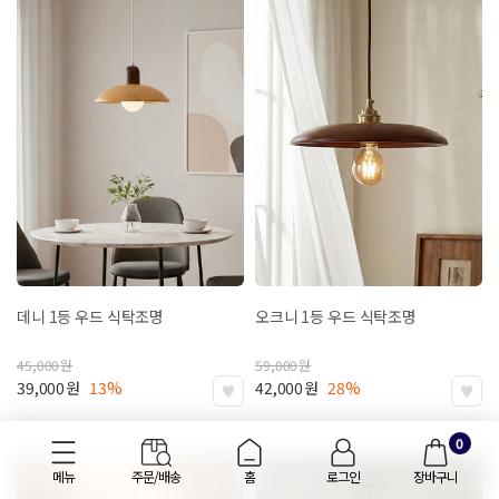
데니 1등 우드 식탁조명
오크니 1등 우드 식탁조명
45,000
원
59,000
원
39,000
원
13%
42,000
원
28%
0
메뉴
주문/배송
홈
로그인
장바구니