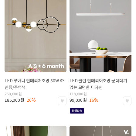
LED 루아니 인테리어조명 50W
KS
LED 클린 인테리어조명
군더더기
인증/주백색
없는 모던한 디자인
250,000
원
118,800
원
185,000
원
26%
99,000
원
16%