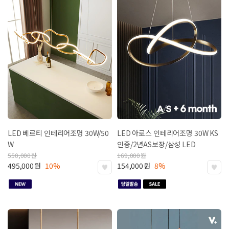
LED 베르티 인테리어조명 30W/50
LED 아로스 인테리어조명 30W
KS
W
인증/2년AS보장/삼성 LED
550,000
원
169,000
원
495,000
원
10%
154,000
원
8%