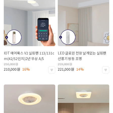
IOT 에어룩스 V2 실링팬 113/131c
LED 글로윈 천장 날개없는 실링팬
m(42/52인치)
2년 무상 A/S
선풍기 방등 조명
250,000
원
259,000
원
210,000
원
16%
221,000
원
14%