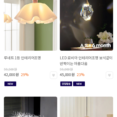
루네트 1등 인테리어조명
LED 로비아 인테리어조명
보석같이
반짝이는 아름다움
59,500
원
59,000
원
42,000
원
29%
45,000
원
23%