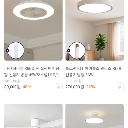
LED 에이븐 360 회전 실링팬 천장
룩스램 IOT 에어룩스 윙리스 BLDC
형 선풍기 방등 45W
오스람LED/2
선풍기 방등 56W
년 무상 A/S
149,000
원
350,000
원
89,000
원
40%
270,000
원
22%