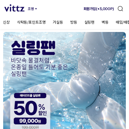
조명
회원가입(+3,000P)
검
색
창
신상
식탁등/포인트조명
거실등
방등
실링팬
벽등
매입/매
열
기