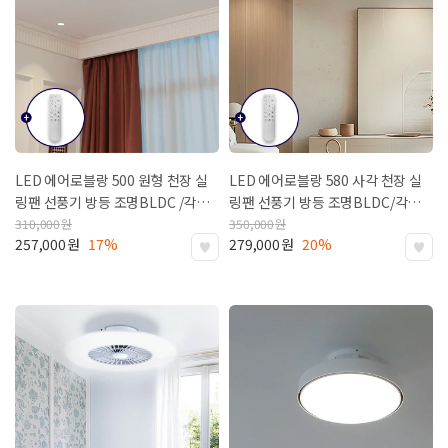
LED 에어로블랑 500 원형 천장 실
LED 에어로블랑 580 사각 천장 실
링팬 선풍기 방등 조명
BLDC /각도
링팬 선풍기 방등 조명
BLDC/각도
조절가능
조절가능
310,000
원
350,000
원
257,000
원
17%
279,000
원
20%