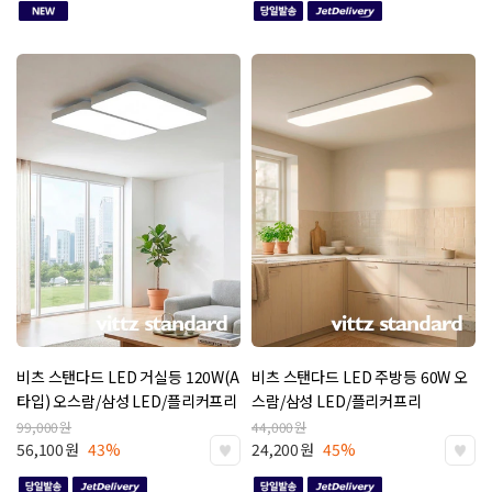
비츠 스탠다드 LED 거실등 120W(A
비츠 스탠다드 LED 주방등 60W
오
타입)
오스람/삼성 LED/플리커프리
스람/삼성 LED/플리커프리
99,000
원
44,000
원
56,100
원
43%
24,200
원
45%