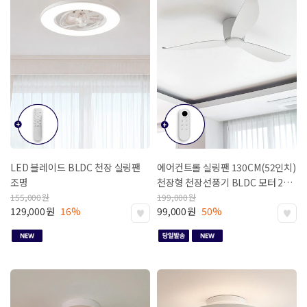
LED 블레이드 BLDC 천장 실링팬
에어컨트롤 실링팬 130CM(52인치)
조명
천장형 천장선풍기 BLDC 모터
2년
무상 A/S / 모터 무상 AS 5년
155,000
원
199,000
원
129,000
원
16%
99,000
원
50%