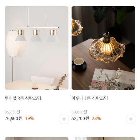
루미엘 3등 식탁조명
아우레 1등 식탁조명
95,000
원
69,000
원
76,900
원
19%
52,700
원
23%