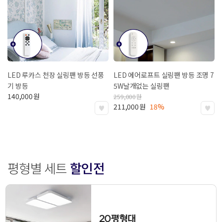
LED 루카스 천장 실링팬 방등
선풍
LED 에어로프트 실링팬 방등 조명 7
기 방등
5W
날개없는 실링팬
140,000
원
259,000
원
211,000
원
18%
평형별 세트
할인전