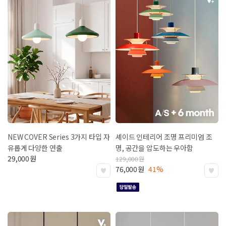
NEW COVER Series 3가지 타입
자
셰이드 인테리어 조명
프리미엄 조
유롭게 다양한 연출
명, 공간을 압도하는 우아함
29,000
원
129,000
원
76,000
원
41%