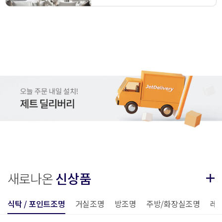
새로나온
신상품
식탁 / 포인트조명
거실조명
방조명
주방/화장실조명
레